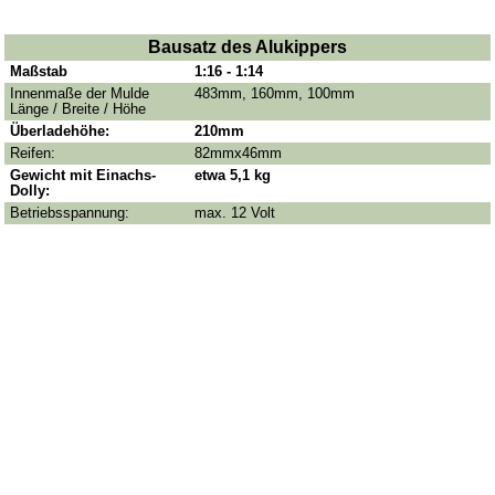
Bausatz des Alukippers
Maßstab
1:16 - 1:14
Innenmaße der Mulde
483mm, 160mm, 100mm
Länge / Breite / Höhe
Überladehöhe:
210mm
Reifen:
82mmx46mm
Gewicht mit Einachs-
etwa 5,1 kg
Dolly:
Betriebsspannung:
max. 12 Volt