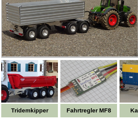
Tridemkipper
Fahrtregler MF8
Ka