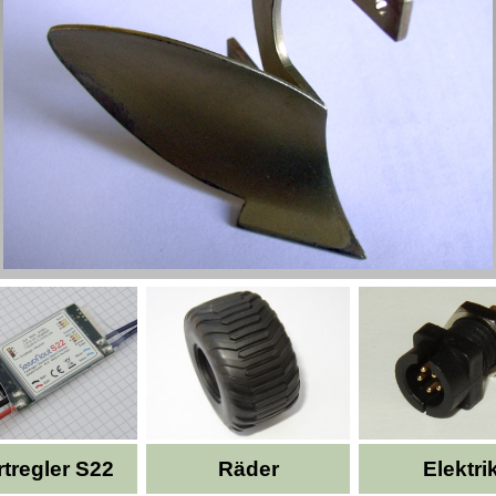
tregler S22
Räder
Elektri