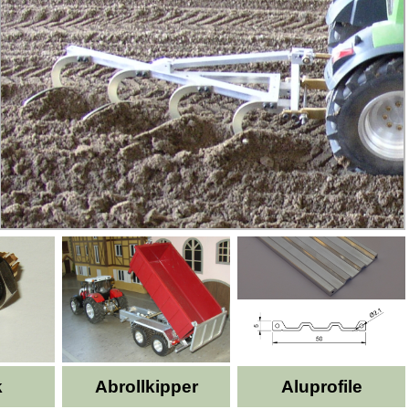
k
Abrollkipper
Aluprofile