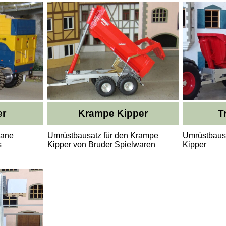
er
Krampe Kipper
T
Kane
Umrüstbausatz für den Krampe
Umrüstbausa
s
Kipper von Bruder Spielwaren
Kipper