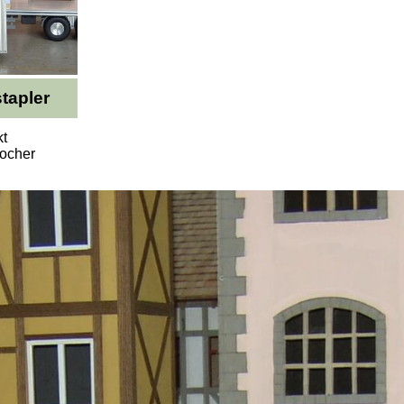
tapler
kt
locher