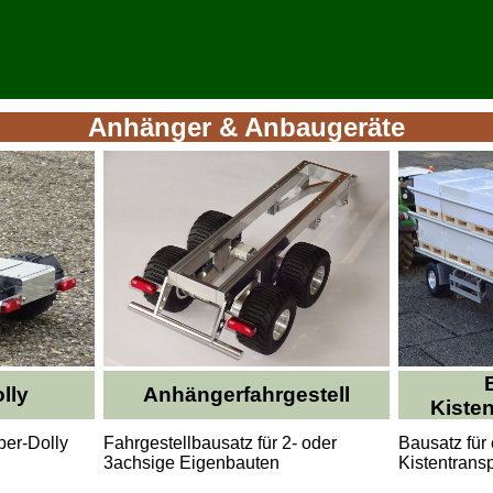
Anhänger & Anbaugeräte
lly
Anhängerfahrgestell
Kiste
per-Dolly
Fahrgestellbausatz für 2- oder
Bausatz für
3achsige Eigenbauten
Kistentrans